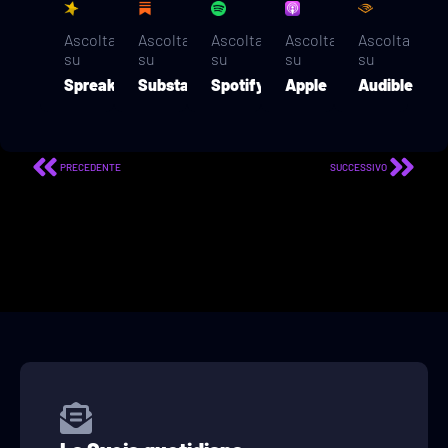
Ascolta
Ascolta
Ascolta
Ascolta
Ascolta
su
su
su
su
su
Spreaker
Substack
Spotify
Apple
Audible
PRECEDENTE
SUCCESSIVO