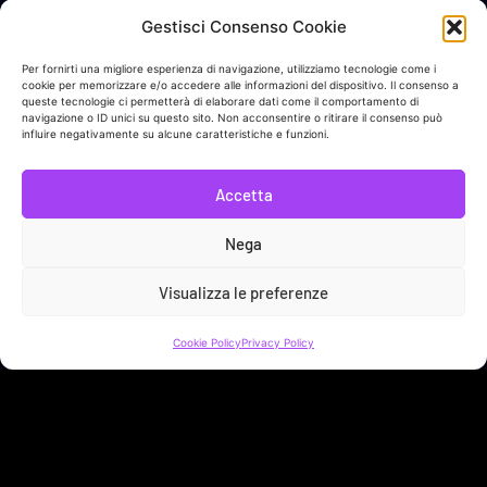
Gestisci Consenso Cookie
In collaborazione con
Per fornirti una migliore esperienza di navigazione, utilizziamo tecnologie come i
cookie per memorizzare e/o accedere alle informazioni del dispositivo. Il consenso a
queste tecnologie ci permetterà di elaborare dati come il comportamento di
navigazione o ID unici su questo sito. Non acconsentire o ritirare il consenso può
Link Utili
influire negativamente su alcune caratteristiche e funzioni.
Sostieni Sveja!
Accetta
Bacheca Donatore
Nega
Contatti
Visualizza le preferenze
Privacy Policy
Cookie Policy
Privacy Policy
Cookie Policy
SVEJA APS | LARGO BRANCACCIO 63 - 00184 ROMA (RM) | C.F.
96568290587