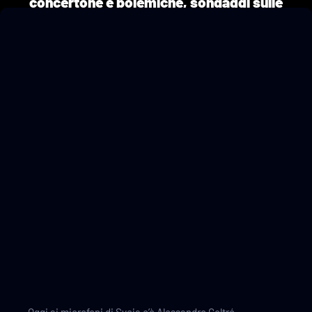
concertone e polemiche, sondaggi sulle
regionali e altre storie di Roma
29/12/2022
a cura di Alessandro Coltré
Oggi ai microfoni di Sveja c’è Alessandro Coltré