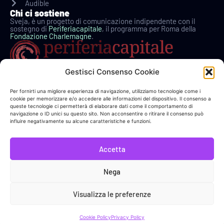
Audible
Chi ci sostiene
Sveja, è un progetto di comunicazione indipendente con il
sostegno di
Periferiacapitale
, il programma per Roma della
Fondazione Charlemagne
.
Gestisci Consenso Cookie
Per fornirti una migliore esperienza di navigazione, utilizziamo tecnologie come i
cookie per memorizzare e/o accedere alle informazioni del dispositivo. Il consenso a
queste tecnologie ci permetterà di elaborare dati come il comportamento di
navigazione o ID unici su questo sito. Non acconsentire o ritirare il consenso può
In collaborazione con
influire negativamente su alcune caratteristiche e funzioni.
Accetta
Link Utili
Nega
Sostieni Sveja!
Visualizza le preferenze
Bacheca Donatore
Cookie Policy
Privacy Policy
Contatti