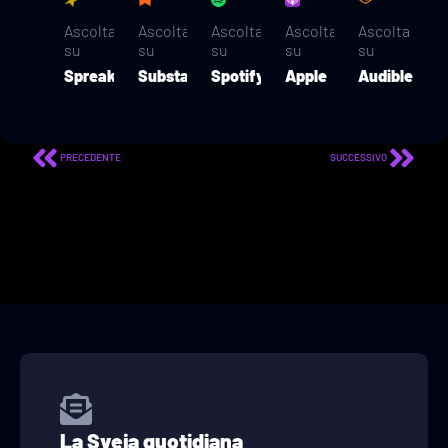
Ascolta
Ascolta
Ascolta
Ascolta
Ascolta
su
su
su
su
su
Spreaker
Substack
Spotify
Apple
Audible
PRECEDENTE
SUCCESSIVO
La Sveja quotidiana