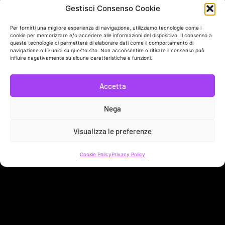
Gestisci Consenso Cookie
In collaborazione con
Per fornirti una migliore esperienza di navigazione, utilizziamo tecnologie come i
cookie per memorizzare e/o accedere alle informazioni del dispositivo. Il consenso a
queste tecnologie ci permetterà di elaborare dati come il comportamento di
navigazione o ID unici su questo sito. Non acconsentire o ritirare il consenso può
Link Utili
influire negativamente su alcune caratteristiche e funzioni.
Sostieni Sveja!
Accetta
Bacheca Donatore
Nega
Contatti
Visualizza le preferenze
Privacy Policy
Cookie Policy
Privacy Policy
Cookie Policy
SVEJA APS | LARGO BRANCACCIO 63 - 00184 ROMA (RM) | C.F.
96568290587
No Result
Website Carbon