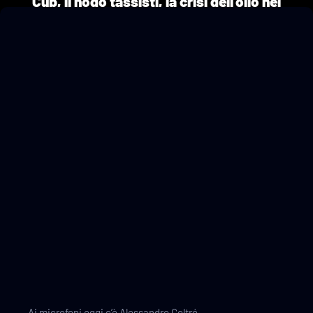
Cup, il nodo tassisti, la crisi dell’olio nel
Lazio e altre storie di Roma
27/09/2023
a cura di Alessandro Coltré
Ai microfoni oggi c’è Alessandro Coltré