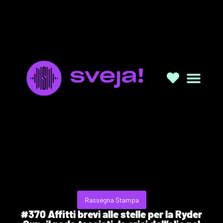
Rassegna Stampa
#370 Affitti brevi alle stelle per la Ryder