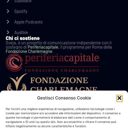
Substack
Spotify
Apple Podcasts
Audible
Chi ci sostiene
Sveja, è un progetto di comunicazione indipendente con il
sostegno di
Periferiacapitale
, il programma per Roma della
Fondazione Charlemagne
.
Gestisci Consenso Cookie
In collaborazione con
Per fornirti una migliore esperienza di navigazione, utilizziamo tecnologie come i
cookie per memorizzare e/o accedere alle informazioni del dispositivo. Il consenso a
queste tecnologie ci permetterà di elaborare dati come il comportamento di
Link Utili
navigazione o ID unici su questo sito. Non acconsentire o ritirare il consenso può
influire negativamente su alcune caratteristiche e funzioni.