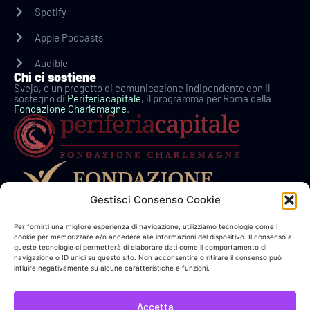
Spotify
Apple Podcasts
Audible
Chi ci sostiene
Sveja, è un progetto di comunicazione indipendente con il
sostegno di
Periferiacapitale
, il programma per Roma della
Fondazione Charlemagne
.
Gestisci Consenso Cookie
In collaborazione con
Per fornirti una migliore esperienza di navigazione, utilizziamo tecnologie come i
cookie per memorizzare e/o accedere alle informazioni del dispositivo. Il consenso a
queste tecnologie ci permetterà di elaborare dati come il comportamento di
navigazione o ID unici su questo sito. Non acconsentire o ritirare il consenso può
influire negativamente su alcune caratteristiche e funzioni.
Link Utili
Sostieni Sveja!
Accetta