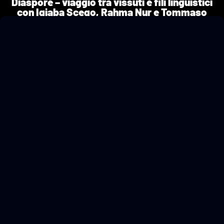
Diaspore – viaggio tra vissuti e fili linguistici
con Igiaba Scego, Rahma Nur e Tommaso
Visone
01/10/2023
a cura di Alessandro Coltré