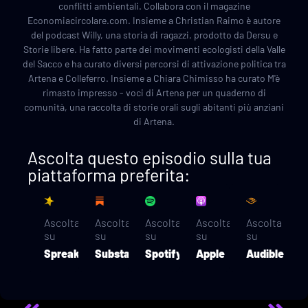
conflitti ambientali. Collabora con il magazine
Economiacircolare.com. Insieme a Christian Raimo è autore
del podcast Willy, una storia di ragazzi, prodotto da Dersu e
Storie libere. Ha fatto parte dei movimenti ecologisti della Valle
del Sacco e ha curato diversi percorsi di attivazione politica tra
Artena e Colleferro. Insieme a Chiara Chimisso ha curato M'è
rimasto impresso - voci di Artena per un quaderno di
comunità, una raccolta di storie orali sugli abitanti più anziani
di Artena.
Ascolta questo episodio sulla tua
piattaforma preferita:
Ascolta
Ascolta
Ascolta
Ascolta
Ascolta
su
su
su
su
su
Spreaker
Substack
Spotify
Apple
Audible