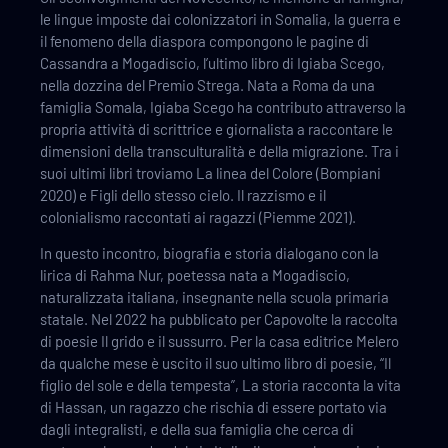
le lingue imposte dai colonizzatori in Somalia, la guerra e
il fenomeno della diaspora compongono le pagine di
Cassandra a Mogadiscio, l’ultimo libro di Igiaba Scego,
nella dozzina del Premio Strega. Nata a Roma da una
famiglia Somala, Igiaba Scego ha contributo attraverso la
propria attività di scrittrice e giornalista a raccontare le
dimensioni della transculturalità e della migrazione. Tra i
suoi ultimi libri troviamo La linea del Colore (Bompiani
2020) e Figli dello stesso cielo. Il razzismo e il
colonialismo raccontati ai ragazzi (Piemme 2021).
In questo incontro, biografia e storia dialogano con la
lirica di Rahma Nur, poetessa nata a Mogadiscio,
naturalizzata italiana, insegnante nella scuola primaria
statale. Nel 2022 ha pubblicato per Capovolte la raccolta
di poesie Il grido e il sussurro. Per la casa editrice Melero
da qualche mese è uscito il suo ultimo libro di poesie, “Il
figlio del sole e della tempesta”, La storia racconta la vita
di Hassan, un ragazzo che rischia di essere portato via
dagli integralisti, e della sua famiglia che cerca di