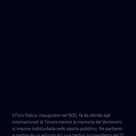
Il Foro Italico, inaugurato nel 1932, fa da sfondo agli
Internazionali di Tennis mentre la memoria del Ventennio
si impone indisturbata nello spazio pubblico. Ne parliamo
a partire da un articolo di Luca Vettori sul manifesto del 21