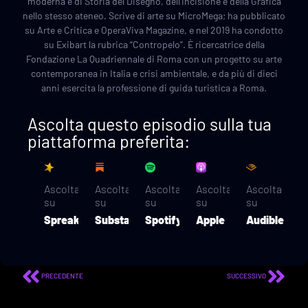
moderna e di Storia del Disegno, dell’Incisione e della Grafica
nello stesso ateneo. Scrive di arte su MicroMega; ha pubblicato
su Arte e Critica e OperaViva Magazine, e nel 2019 ha condotto
su Exibart la rubrica “Contropelo”. È ricercatrice della
Fondazione La Quadriennale di Roma con un progetto su arte
contemporanea in Italia e crisi ambientale, e da più di dieci
anni esercita la professione di guida turistica a Roma.
Ascolta questo episodio sulla tua
piattaforma preferita:
Ascolta
Ascolta
Ascolta
Ascolta
Ascolta
su
su
su
su
su
Spreaker
Substack
Spotify
Apple
Audible
PRECEDENTE
SUCCESSIVO