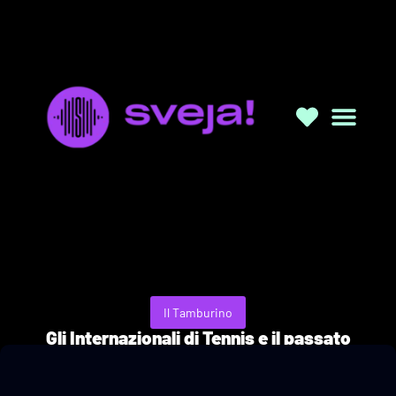
Chi Sia
Il Tamburino
Gli Internazionali di Tennis e il passato
fascista al Foro Italico
30/05/2026
a cura di Mariasole Garacci