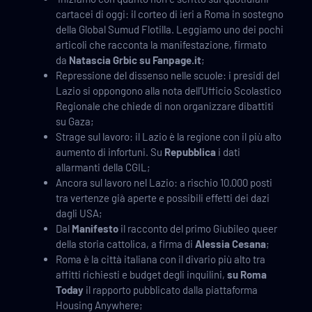
cartacei di oggi: il corteo di ieri a Roma in sostegno
della Global Sumud Flotilla. Leggiamo uno dei pochi
articoli che racconta la manifestazione, firmato
da
Natascia Grbic su Fanpage.it
;
Repressione del dissenso nelle scuole: i presidi del
Lazio si oppongono alla nota dell’Ufficio Scolastico
Regionale che chiede di non organizzare dibattiti
su Gaza;
Strage sul lavoro: il Lazio è la regione con il più alto
aumento di infortuni. Su
Repubblica
i dati
allarmanti della CGIL;
Ancora sul lavoro nel Lazio: a rischio 10.000 posti
tra vertenze già aperte e possibili effetti dei dazi
dagli USA;
Dal
Manifesto
il racconto del primo Giubileo queer
della storia cattolica, a firma di
Alessia Cesana
;
Roma è la città italiana con il divario più alto tra
affitti richiesti e budget degli inquilini,
su Roma
Today
il rapporto pubblicato dalla piattaforma
Housing Anywhere;