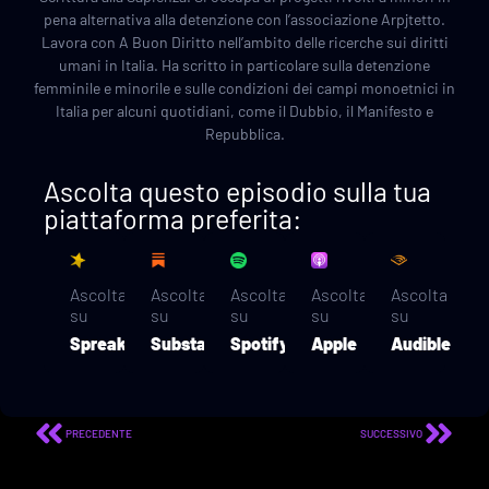
pena alternativa alla detenzione con l’associazione Arpjtetto.
Lavora con A Buon Diritto nell’ambito delle ricerche sui diritti
umani in Italia. Ha scritto in particolare sulla detenzione
femminile e minorile e sulle condizioni dei campi monoetnici in
Italia per alcuni quotidiani, come il Dubbio, il Manifesto e
Repubblica.
Ascolta questo episodio sulla tua
piattaforma preferita:
Ascolta
Ascolta
Ascolta
Ascolta
Ascolta
su
su
su
su
su
Spreaker
Substack
Spotify
Apple
Audible
PRECEDENTE
SUCCESSIVO