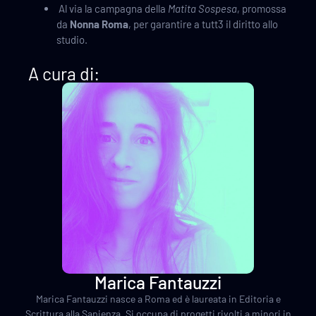
Al via la campagna della
Matita Sospesa
, promossa
da
Nonna Roma
, per garantire a tutt3 il diritto allo
studio.
A cura di:
Marica Fantauzzi
Marica Fantauzzi nasce a Roma ed è laureata in Editoria e
Scrittura alla Sapienza. Si occupa di progetti rivolti a minori in