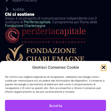
Audible
Chi ci sostiene
Sveja, è un progetto di comunicazione indipendente con il
sostegno di
Periferiacapitale
, il programma per Roma della
Fondazione Charlemagne
.
Gestisci Consenso Cookie
In collaborazione con
Per fornirti una migliore esperienza di navigazione, utilizziamo tecnologie come i
cookie per memorizzare e/o accedere alle informazioni del dispositivo. Il consenso a
queste tecnologie ci permetterà di elaborare dati come il comportamento di
Link Utili
navigazione o ID unici su questo sito. Non acconsentire o ritirare il consenso può
influire negativamente su alcune caratteristiche e funzioni.
Sostieni Sveja!
Accetta
Bacheca Donatore