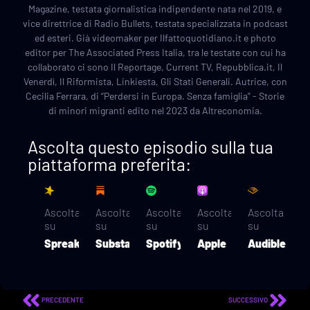
Magazine, testata giornalistica indipendente nata nel 2019, e
vice direttrice di Radio Bullets, testata specializzata in podcast
ed esteri. Già videomaker per Ilfattoquotidiano.it e photo
editor per The Associated Press Italia, tra le testate con cui ha
collaborato ci sono Il Reportage, Current TV, Repubblica.it, Il
Venerdì, Il Riformista, Linkiesta, Gli Stati Generali. Autrice, con
Cecilia Ferrara, di “Perdersi in Europa. Senza famiglia” - Storie
di minori migranti edito nel 2023 da Altreconomia.
Ascolta questo episodio sulla tua
piattaforma preferita:
Ascolta
Ascolta
Ascolta
Ascolta
Ascolta
su
su
su
su
su
Spreaker
Substack
Spotify
Apple
Audible
PRECEDENTE
SUCCESSIVO