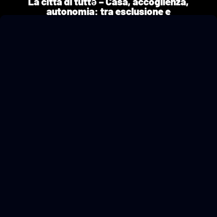
La città di tuttə – Casa, accoglienza,
autonomia: tra esclusione e
autodeterminazione
14/09/2025
a cura di Angela Gennaro