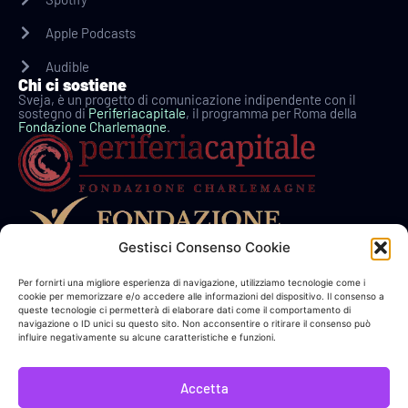
Apple Podcasts
Audible
Chi ci sostiene
Sveja, è un progetto di comunicazione indipendente con il
sostegno di
Periferiacapitale
, il programma per Roma della
Fondazione Charlemagne
.
Gestisci Consenso Cookie
In collaborazione con
Per fornirti una migliore esperienza di navigazione, utilizziamo tecnologie come i
cookie per memorizzare e/o accedere alle informazioni del dispositivo. Il consenso a
queste tecnologie ci permetterà di elaborare dati come il comportamento di
navigazione o ID unici su questo sito. Non acconsentire o ritirare il consenso può
influire negativamente su alcune caratteristiche e funzioni.
Link Utili
Sostieni Sveja!
Accetta