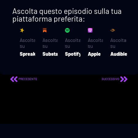
Ascolta questo episodio sulla tua
piattaforma preferita:
Ascolta
Ascolta
Ascolta
Ascolta
Ascolta
su
su
su
su
su
Spreaker
Substack
Spotify
Apple
Audible
PRECEDENTE
SUCCESSIVO