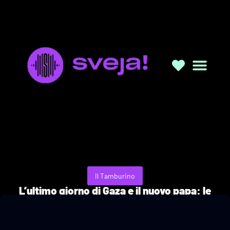
Il Tamburino
L’ultimo giorno di Gaza e il nuovo papa: le
voci di Yousef Salman e Valerio Gigante.
10/05/2025
a cura di Mariasole Garacci