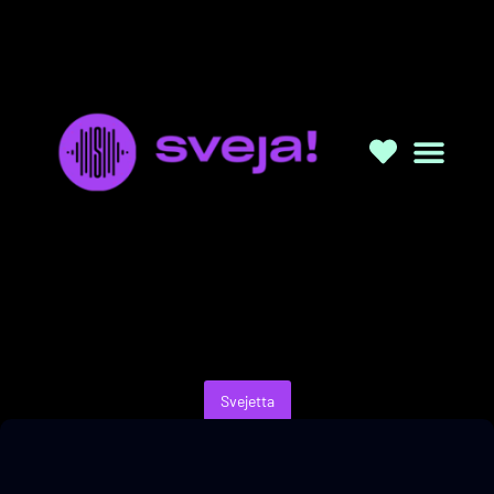
Svejetta
Svejetta ep. 16| Castel Sant’Angelo
07/12/2025
a cura di Simona Oppedisano