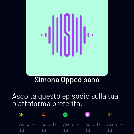
Simona Oppedisano
Ascolta questo episodio sulla tua
piattaforma preferita:
Ascolta
Ascolta
Ascolta
Ascolta
Ascolta
su
su
su
su
su