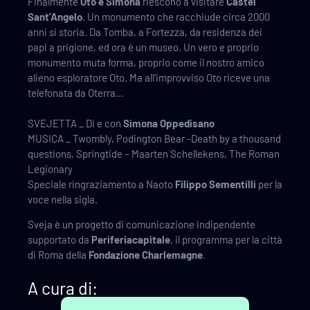
Finalmente
Oto e Simona
riescono a visitare
Castel
Sant’Angelo
. Un monumento che racchiude circa 2000
anni si storia. Da Tomba, a Fortezza, da residenza dei
papi a prigione, ed ora è un museo. Un vero e proprio
monumento muta forma, proprio come il nostro amico
alieno esploratore Oto. Ma all’improvviso Oto riceve una
telefonata da Oterra…
SVEJETTA _ Di e con
Simona Oppedisano
MUSICA _ Twombly, Podington Bear -Death by a thousand
questions, Springtide – Maarten Schellekens, The Roman
Legionary
Speciale ringraziamento a Naoto
Filippo Sementilli
per la
voce nella sigla.
Sveja è un progetto di comunicazione indipendente
supportato da
Periferiacapitale
, il programma per la città
di Roma della
Fondazione Charlemagne
.
A cura di: