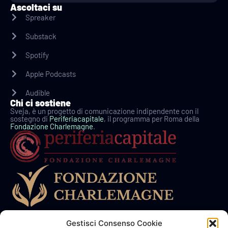
Ascoltaci su
Spreaker
Substack
Spotify
Apple Podcasts
Audible
Chi ci sostiene
Sveja, è un progetto di comunicazione indipendente con il
sostegno di
Periferiacapitale
, il programma per Roma della
Fondazione Charlemagne
.
In collaborazione con
Gestisci Consenso Cookie