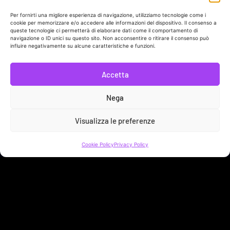
Per fornirti una migliore esperienza di navigazione, utilizziamo tecnologie come i
cookie per memorizzare e/o accedere alle informazioni del dispositivo. Il consenso a
Link Utili
queste tecnologie ci permetterà di elaborare dati come il comportamento di
navigazione o ID unici su questo sito. Non acconsentire o ritirare il consenso può
Sostieni Sveja!
influire negativamente su alcune caratteristiche e funzioni.
Bacheca Donatore
Accetta
Contatti
Nega
Privacy Policy
Visualizza le preferenze
Cookie Policy
Cookie Policy
Privacy Policy
SVEJA APS | LARGO BRANCACCIO 63 - 00184 ROMA (RM) | C.F.
96568290587
No Result
Website Carbon