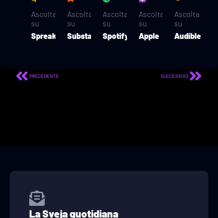
Ascolta
Ascolta
Ascolta
Ascolta
Ascolta
su
su
su
su
su
Spreaker
Substack
Spotify
Apple
Audible
PRECEDENTE
SUCCESSIVO
La Sveja quotidiana