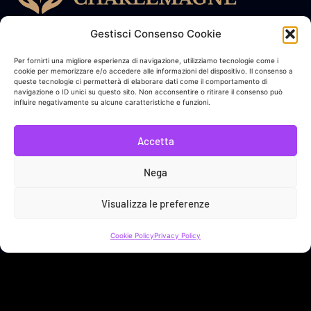
In collaborazione con
Gestisci Consenso Cookie
Per fornirti una migliore esperienza di navigazione, utilizziamo tecnologie come i
cookie per memorizzare e/o accedere alle informazioni del dispositivo. Il consenso a
Link Utili
queste tecnologie ci permetterà di elaborare dati come il comportamento di
navigazione o ID unici su questo sito. Non acconsentire o ritirare il consenso può
Sostieni Sveja!
influire negativamente su alcune caratteristiche e funzioni.
Bacheca Donatore
Accetta
Contatti
Nega
Privacy Policy
Visualizza le preferenze
Cookie Policy
Cookie Policy
Privacy Policy
SVEJA APS | LARGO BRANCACCIO 63 - 00184 ROMA (RM) | C.F.
96568290587
No Result
Website Carbon