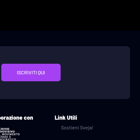
ISCRIVITI QUI
borazione con
Link Utili
Sostieni Sveja!