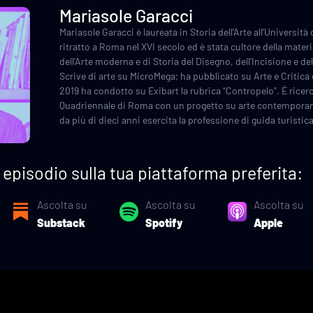
Mariasole Garacci
Mariasole Garacci è laureata in Storia dell’Arte all’Universit
ritratto a Roma nel XVI secolo ed è stata cultore della materi
dell’Arte moderna e di Storia del Disegno, dell’Incisione e de
Scrive di arte su MicroMega; ha pubblicato su Arte e Critica
2019 ha condotto su Exibart la rubrica “Contropelo”. È ricer
Quadriennale di Roma con un progetto su arte contemporanea 
da più di dieci anni esercita la professione di guida turisti
episodio sulla tua piattaforma preferita:
Ascolta su
Ascolta su
Ascolta su
Substack
Spotify
Apple