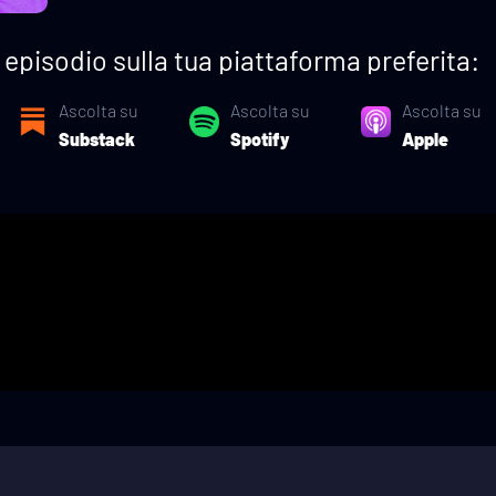
episodio sulla tua piattaforma preferita:
Ascolta su
Ascolta su
Ascolta su
Substack
Spotify
Apple