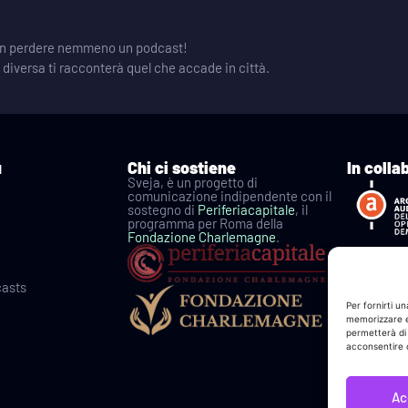
 non perdere nemmeno un podcast!
e diversa ti racconterà quel che accade in città.
u
Chi ci sostiene
In colla
Sveja, è un progetto di
comunicazione indipendente con il
sostegno di
Periferiacapitale
, il
programma per Roma della
Fondazione Charlemagne
.
casts
Per fornirti u
memorizzare e/
permetterà di
acconsentire o
Ac