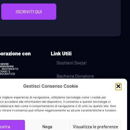
ISCRIVITI QUI
borazione con
Link Utili
Sostieni Sveja!
Bacheca Donatore
Gestisci Consenso Cookie
Contatti
na migliore esperienza di navigazione, utilizziamo tecnologie come i cookie per
Privacy Policy
o accedere alle informazioni del dispositivo. Il consenso a queste tecnologie ci
 elaborare dati come il comportamento di navigazione o ID unici su questo sito. Non
 ritirare il consenso può influire negativamente su alcune caratteristiche e funzioni.
Cookie Policy
cetta
Nega
Visualizza le preferenze