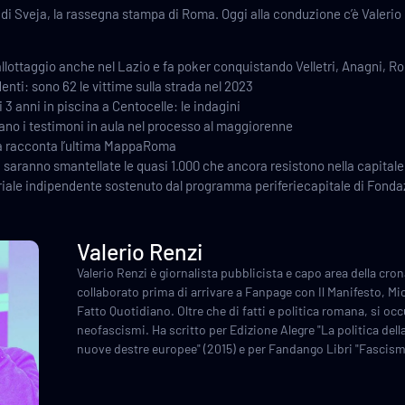
i Sveja, la rassegna stampa di Roma. Oggi alla conduzione c’è Valerio R
allottaggio anche nel Lazio e fa poker conquistando Velletri, Anagni, Ro
enti: sono 62 le vittime sulla strada nel 2023
3 anni in piscina a Centocelle: le indagini
ano i testimoni in aula nel processo al maggiorenne
a racconta l’ultima MappaRoma
 saranno smantellate le quasi 1.000 che ancora resistono nella capitale
oriale indipendente sostenuto dal programma periferiecapitale di Fon
Valerio Renzi
Valerio Renzi è giornalista pubblicista e capo area della cr
collaborato prima di arrivare a Fanpage con Il Manifesto, Mi
Fatto Quotidiano. Oltre che di fatti e politica romana, si occ
neofascismi. Ha scritto per Edizione Alegre "La politica della
nuove destre europee" (2015) e per Fandango Libri "Fascis