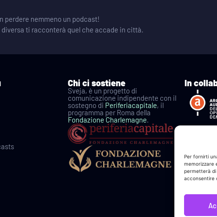
 non perdere nemmeno un podcast!
e diversa ti racconterà quel che accade in città.
u
Chi ci sostiene
In colla
Sveja, è un progetto di
comunicazione indipendente con il
sostegno di
Periferiacapitale
, il
programma per Roma della
Fondazione Charlemagne
.
casts
Per fornirti u
memorizzare e/
permetterà di
acconsentire o
Ac