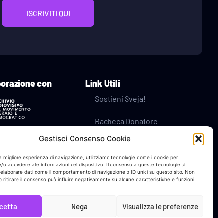
ISCRIVITI QUI
borazione con
Link Utili
Sostieni Sveja!
Bacheca Donatore
Gestisci Consenso Cookie
Contatti
na migliore esperienza di navigazione, utilizziamo tecnologie come i cookie per
Privacy Policy
o accedere alle informazioni del dispositivo. Il consenso a queste tecnologie ci
 elaborare dati come il comportamento di navigazione o ID unici su questo sito. Non
 ritirare il consenso può influire negativamente su alcune caratteristiche e funzioni.
Cookie Policy
cetta
Nega
Visualizza le preferenze