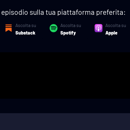
episodio sulla tua piattaforma preferita:
Ascolta su
Ascolta su
Ascolta su
Substack
Spotify
Apple