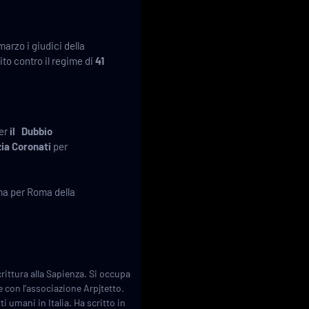
marzo i giudici della
to contro il regime di
41
er
il Dubbio
ia Coronati
per
a per Roma della
rittura alla Sapienza. Si occupa
ne con l’associazione Arpjtetto.
i umani in Italia. Ha scritto in