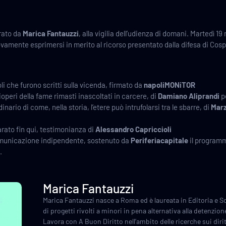
rato da
Marica Fantauzzi
, alla vigilia dell’udienza di domani. Martedì 19 
mente esprimersi in merito al ricorso presentato dalla difesa di Cospi
li che furono scritti sulla vicenda, firmato da
napoliMONiTOR
ioperi della fame rimasti inascoltati in carcere, di
Damiano Aliprandi
p
nario di come, nella storia, l’etere può intrufolarsi tra le sbarre, di
Marz
ato fin qui, testimonianza di
Alessandro Capriccioli
omunicazione indipendente, sostenuto da
Periferiacapitale
il programm
.
Marica Fantauzzi
Marica Fantauzzi nasce a Roma ed è laureata in Editoria e Sc
di progetti rivolti a minori in pena alternativa alla detenzio
Lavora con A Buon Diritto nell’ambito delle ricerche sui diritt