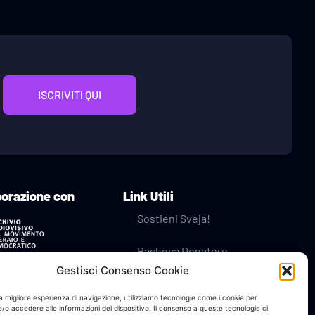
ISCRIVITI QUI
borazione con
Link Utili
Sostieni Sveja!
Bacheca Donatore
Gestisci Consenso Cookie
Contatti
na migliore esperienza di navigazione, utilizziamo tecnologie come i cookie per
o accedere alle informazioni del dispositivo. Il consenso a queste tecnologie ci