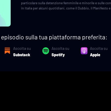
particolare sulla detenzione femminile e minorile e sulle c
in Italia per alcuni quotidiani, come il Dubbio, il Manifesto 
episodio sulla tua piattaforma preferita:
Ascolta su
Ascolta su
Ascolta su
Substack
Spotify
Apple