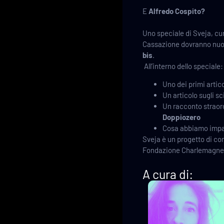
E
Alfredo Cospito?
Uno speciale di Sveja, cu
Cassazione dovranno nuova
bis
.
All’interno dello speciale:
Uno dei primi artico
Un articolo sugli sc
Un racconto straordi
Doppiozero
Cosa abbiamo impar
Sveja è un progetto di c
Fondazione Charlemagne
A cura di: