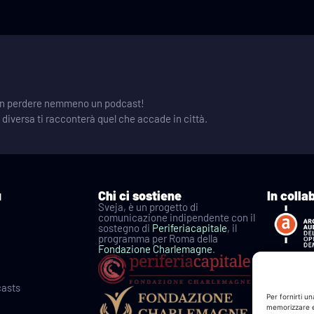
 non perdere nemmeno un podcast!
e diversa ti racconterà quel che accade in città.
u
Chi ci sostiene
In colla
Sveja, è un progetto di
comunicazione indipendente con il
sostegno di
Periferiacapitale
, il
programma per Roma della
Fondazione Charlemagne
.
casts
Per fornirti u
memorizzare e/