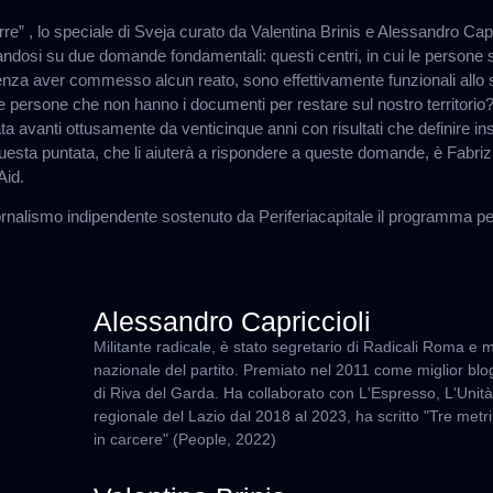
re” , lo speciale di Sveja curato da Valentina Brinis e Alessandro Capr
andosi su due domande fondamentali: questi centri, in cui le persone 
senza aver commesso alcun reato, sono effettivamente funzionali allo 
 le persone che non hanno i documenti per restare sul nostro territori
ta avanti ottusamente da venticinque anni con risultati che definire in
esta puntata, che li aiuterà a rispondere a queste domande, è Fabrizi
Aid.
iornalismo indipendente sostenuto da Periferiacapitale il programma 
Alessandro Capriccioli
Militante radicale, è stato segretario di Radicali Roma e
nazionale del partito. Premiato nel 2011 come miglior blogg
di Riva del Garda. Ha collaborato con L'Espresso, L'Unit
regionale del Lazio dal 2018 al 2023, ha scritto "Tre metri 
in carcere" (People, 2022)