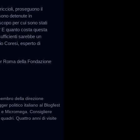
iccioli, proseguono il
sono detenute in
scopo per cui sono stati
o? E quanto costa questa
sufficienti sarebbe un
o Coresi, esperto di
per Roma della Fondazione
 membro della direzione
er politico italiano al Blogfest
à e Micromega. Consigliere
quadri. Quattro anni di visite