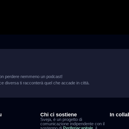
r non perdere nemmeno un podcast!
ce diversa ti racconterà quel che accade in città.
u
Chi ci sostiene
In coll
Sveja, è un progetto di
comunicazione indipendente con il
sostegno di
Periferiacapitale
, il