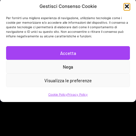
Chi ci sostiene
Sveja, è un progetto di comunicazione indipendente con il
Gestisci Consenso Cookie
sostegno di
Periferiacapitale
, il programma per Roma della
Fondazione Charlemagne
.
Per fornirti una migliore esperienza di navigazione, utilizziamo tecnologie come i
cookie per memorizzare e/o accedere alle informazioni del dispositivo. Il consenso a
queste tecnologie ci permetterà di elaborare dati come il comportamento di
navigazione o ID unici su questo sito. Non acconsentire o ritirare il consenso può
influire negativamente su alcune caratteristiche e funzioni.
Accetta
In collaborazione con
Nega
Visualizza le preferenze
Link Utili
Cookie Policy
Privacy Policy
Sostieni Sveja!
Bacheca Donatore
Contatti