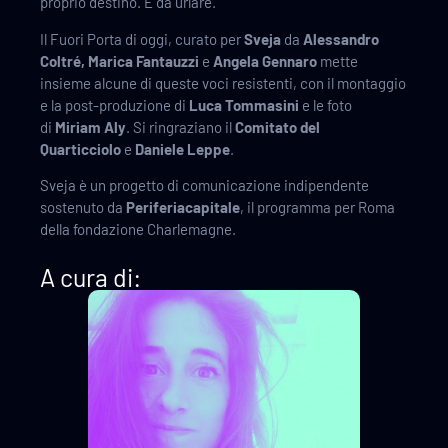
proprio destino. E da urlare.
Il Fuori Porta di oggi, curato per
Sveja
da
Alessandro
Coltré, Marica Fantauzzi
e
Angela Gennaro
mette
insieme alcune di queste voci resistenti, con il montaggio
e la post-produzione di
Luca Tommasini
e le foto
di
Miriam Aly
. Si ringraziano il
Comitato del
Quarticciolo
e
Daniele Leppe
.
Sveja è un progetto di comunicazione indipendente
sostenuto da
Periferiacapitale
, il programma per Roma
della fondazione Charlemagne.
A cura di: