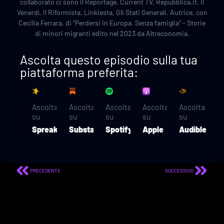
collaborato ci sono Il Reportage, Current TV, Repubblica.it, Il
Venerdì, Il Riformista, Linkiesta, Gli Stati Generali. Autrice, con
Cecilia Ferrara, di “Perdersi in Europa. Senza famiglia” - Storie
di minori migranti edito nel 2023 da Altreconomia.
Ascolta questo episodio sulla tua
piattaforma preferita:
Ascolta
Ascolta
Ascolta
Ascolta
Ascolta
su
su
su
su
su
Spreaker
Substack
Spotify
Apple
Audible
PRECEDENTE
SUCCESSIVO