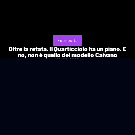
Fuoriporta
Oltre la retata. Il Quarticciolo ha un piano. E
no, non è quello del modello Caivano
28/02/2025
a cura di
Alessandro Coltré
e
Angela Gennaro
e
Marica
Fantauzzi