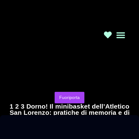
Chi Sia
Fuoriporta
1 2 3 Dorno! Il minibasket dell’Atletico
San Lorenzo: pratiche di memoria e di
sport autogestito
22/03/2025
a cura di Marica Fantauzzi