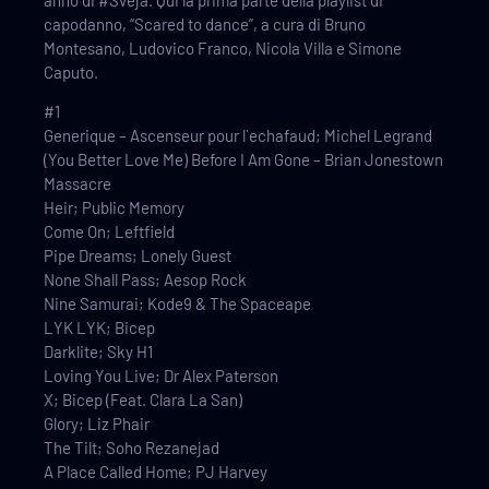
capodanno, “Scared to dance”, a cura di Bruno
Montesano, Ludovico Franco, Nicola Villa e Simone
Caputo.
#1
Generique – Ascenseur pour l`echafaud; Michel Legrand
(You Better Love Me) Before I Am Gone – Brian Jonestown
Massacre
Heir; Public Memory
Come On; Leftfield
Pipe Dreams; Lonely Guest
None Shall Pass; Aesop Rock
Nine Samurai; Kode9 & The Spaceape
LYK LYK; Bicep
Darklite; Sky H1
Loving You Live; Dr Alex Paterson
X; Bicep (Feat. Clara La San)
Glory; Liz Phair
The Tilt; Soho Rezanejad
A Place Called Home; PJ Harvey