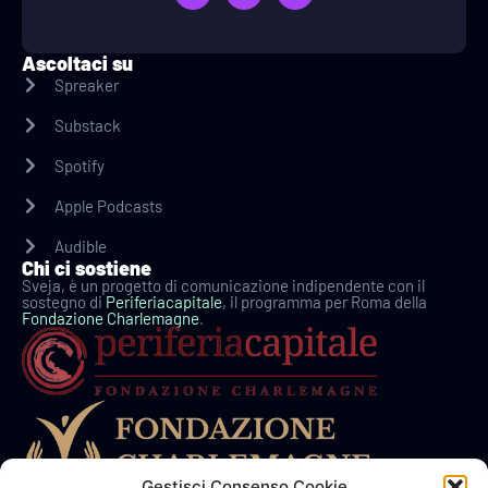
Ascoltaci su
Spreaker
Substack
Spotify
Apple Podcasts
Audible
Chi ci sostiene
Sveja, è un progetto di comunicazione indipendente con il
sostegno di
Periferiacapitale
, il programma per Roma della
Fondazione Charlemagne
.
Gestisci Consenso Cookie