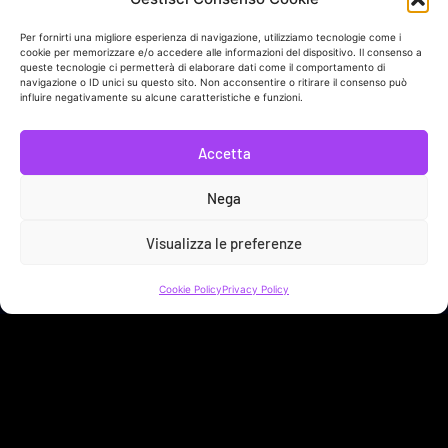
In collaborazione con
Per fornirti una migliore esperienza di navigazione, utilizziamo tecnologie come i
cookie per memorizzare e/o accedere alle informazioni del dispositivo. Il consenso a
queste tecnologie ci permetterà di elaborare dati come il comportamento di
navigazione o ID unici su questo sito. Non acconsentire o ritirare il consenso può
Link Utili
influire negativamente su alcune caratteristiche e funzioni.
Sostieni Sveja!
Accetta
Bacheca Donatore
Nega
Contatti
Visualizza le preferenze
Privacy Policy
Cookie Policy
Privacy Policy
Cookie Policy
SVEJA APS | LARGO BRANCACCIO 63 - 00184 ROMA (RM) | C.F.
96568290587
No Result
Website Carbon