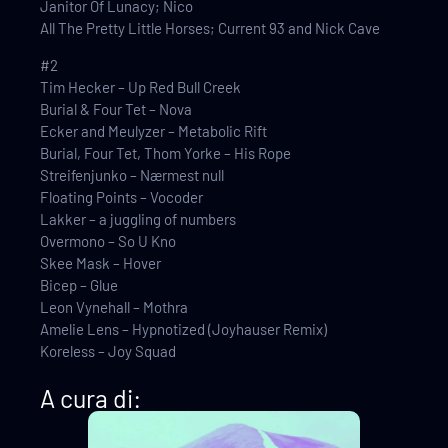
Janitor Of Lunacy; Nico
All The Pretty Little Horses; Current 93 and Nick Cave
#2
Tim Hecker – Up Red Bull Creek
Burial & Four Tet – Nova
Ecker and Meulyzer – Metabolic Rift
Burial, Four Tet, Thom Yorke – His Rope
Streifenjunko – Nærmest null
Floating Points – Vocoder
Lakker – a juggling of numbers
Overmono – So U Kno
Skee Mask – Hover
Bicep – Glue
Leon Vynehall – Mothra
Amelie Lens – Hypnotized (Joyhauser Remix)
Koreless – Joy Squad
A cura di: