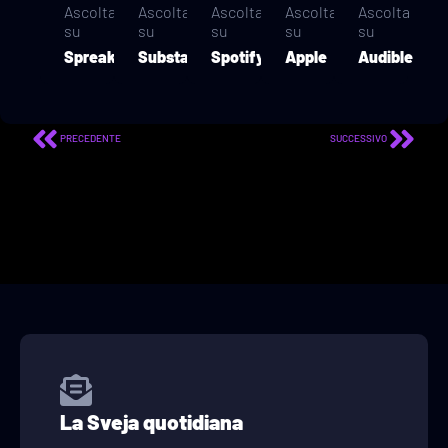
Ascolta
Ascolta
Ascolta
Ascolta
Ascolta
su
su
su
su
su
Spreaker
Substack
Spotify
Apple
Audible
PRECEDENTE
SUCCESSIVO
La Sveja quotidiana