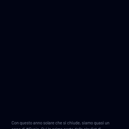
PT 1
31/12/2022
a cura di Bruno Montesano
Con questo anno solare che si chiude, siamo quasi un
anno di #Sveja. Qui la prima parte della playlist di