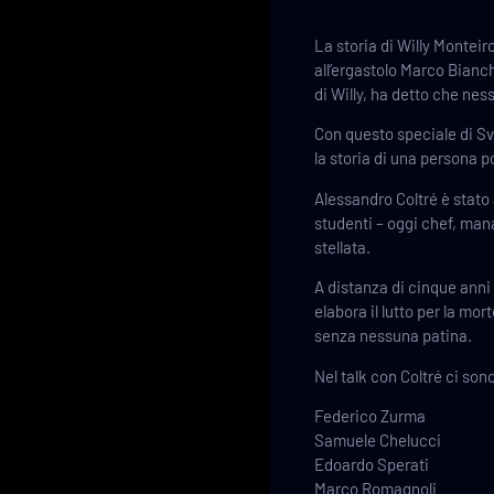
La storia di Willy Montei
all’ergastolo Marco Bianch
di Willy, ha detto che nes
Con questo speciale di Sve
la storia di una persona po
Alessandro Coltré è stato
studenti – oggi chef, mana
stellata.
A distanza di cinque anni 
elabora il lutto per la mo
senza nessuna patina.
Nel talk con Coltré ci son
Federico Zurma
Samuele Chelucci
Edoardo Sperati
Marco Romagnoli