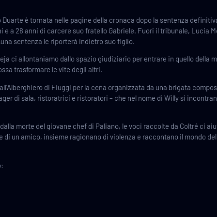
ro Duarte è tornata nelle pagine della cronaca dopo la sentenza definit
i e a 28 anni di carcere suo fratello Gabriele. Fuori il tribunale, Lucia 
suna sentenza le riporterà indietro suo figlio.
ja ci allontaniamo dallo spazio giudiziario per entrare in quello della
ssa trasformare le vite degli altri.
 all’Alberghiero di Fiuggi per la cena organizzata da una brigata compo
ger di sala, ristoratrici e ristoratori – che nel nome di Willy si incont
dalla morte del giovane chef di Paliano, le voci raccolte da Coltré ci ai
rte di un amico, insieme ragionano di violenza e raccontano il mondo de
o: