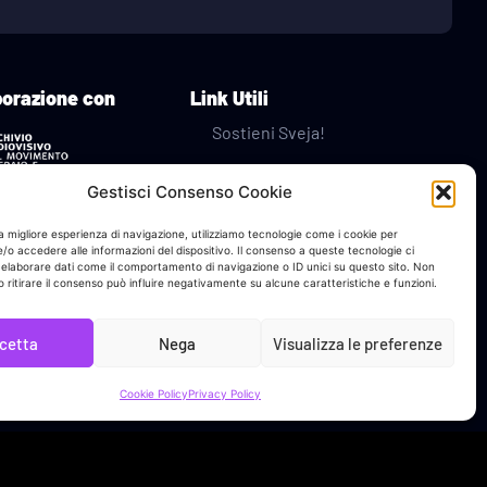
borazione con
Link Utili
Sostieni Sveja!
Bacheca Donatore
Gestisci Consenso Cookie
Contatti
na migliore esperienza di navigazione, utilizziamo tecnologie come i cookie per
o accedere alle informazioni del dispositivo. Il consenso a queste tecnologie ci
 elaborare dati come il comportamento di navigazione o ID unici su questo sito. Non
Privacy Policy
 ritirare il consenso può influire negativamente su alcune caratteristiche e funzioni.
Cookie Policy
cetta
Nega
Visualizza le preferenze
Cookie Policy
Privacy Policy