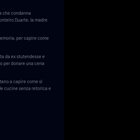
iva che condanna
Monteiro Duarte, la madre
 memoria, per capire come
sta da ex stutendesse e
rano per donare una cena
utano a capire come si
lle cucine senza retorica e