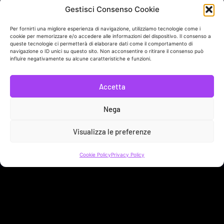
Sveja, è un progetto di comunicazione indipendente con il
Gestisci Consenso Cookie
sostegno di
Periferiacapitale
, il programma per Roma della
Fondazione Charlemagne
.
Per fornirti una migliore esperienza di navigazione, utilizziamo tecnologie come i
cookie per memorizzare e/o accedere alle informazioni del dispositivo. Il consenso a
queste tecnologie ci permetterà di elaborare dati come il comportamento di
navigazione o ID unici su questo sito. Non acconsentire o ritirare il consenso può
influire negativamente su alcune caratteristiche e funzioni.
Accetta
In collaborazione con
Nega
Visualizza le preferenze
Link Utili
Cookie Policy
Privacy Policy
Sostieni Sveja!
Bacheca Donatore
Contatti